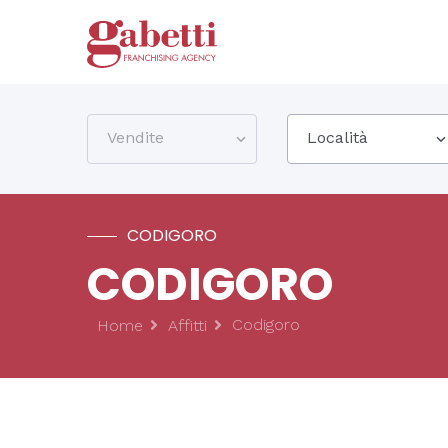
Vendite
Località
CODIGORO
CODIGORO
Codigoro
Home
Affitti