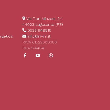
Via Don Minzoni, 24
44023 Lagosanto (FE)
0533 948816
rgetica
info@invim.it
P.IVA 01522680386
REA 174484