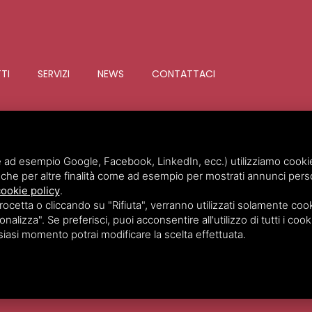
TTI
SERVIZI
NEWS
CONTATTACI
Invim Investimenti Immobiliari
©
2
 ad esempio Google, Facebook, LinkedIn, ecc.) utilizziamo cookie o
che per altre finalità come ad esempio per mostrati annunci perso
ookie policy
.
etta o cliccando su "Rifiuta", verranno utilizzati solamente cooki
nalizza". Se preferisci, puoi acconsentire all'utilizzo di tutti i cook
lsiasi momento potrai modificare la scelta effettuata.