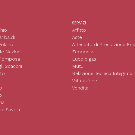
SERVIZI
hio
Affitto
ribaldi
Aste
Volano
Attestato di Prestazione Ene
le Nazioni
Ecobonus
 Pomposa
Luce e gas
li Scacchi
Mutui
to
Relazione Tecnica Integrata
Valutazione
o
Vendita
o
na
di Savoia