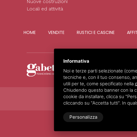
Nuove costruzioni
Locali ed attività
HOME
VENDITE
RUSTICI E CASCINE
AFFI
Informativa
Noi e terze parti selezionate (come
tecniche e, con il tuo consenso, an
utili per te, come specificato nella
c
Chiudendo questo banner con la croc
cookie da installare, clicca su "Perso
cliccando su "Accetta tutti". In qua
Personalizza