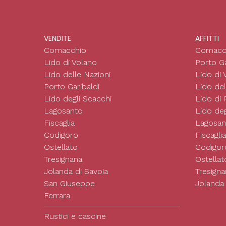
VENDITE
AFFITTI
Comacchio
Comacc
Lido di Volano
Porto Ga
Lido delle Nazioni
Lido di 
Porto Garibaldi
Lido del
Lido degli Scacchi
Lido di
Lagosanto
Lido deg
Fiscaglia
Lagosan
Codigoro
Fiscaglia
Ostellato
Codigor
Tresignana
Ostellat
Jolanda di Savoia
Tresigna
San Giuseppe
Jolanda 
Ferrara
Rustici e cascine