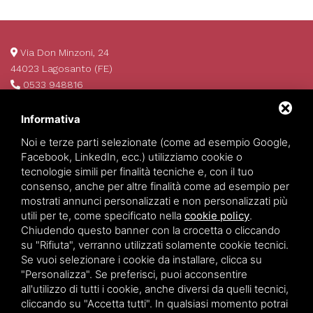
Via Don Minzoni, 24
44023 Lagosanto (FE)
0533 948816
info@invim.it
P.IVA 01522680386
Informativa
REA 174484
Noi e terze parti selezionate (come ad esempio Google,
Facebook, LinkedIn, ecc.) utilizziamo cookie o
tecnologie simili per finalità tecniche e, con il tuo
consenso, anche per altre finalità come ad esempio per
mostrati annunci personalizzati e non personalizzati più
utili per te, come specificato nella
cookie policy
.
Chiudendo questo banner con la crocetta o cliccando
su "Rifiuta", verranno utilizzati solamente cookie tecnici.
Se vuoi selezionare i cookie da installare, clicca su
Invim Investimenti Immobiliari
©
2026
All Rights Reserved.
"Personalizza". Se preferisci, puoi acconsentire
Privacy policy
-
Sitemap
all'utilizzo di tutti i cookie, anche diversi da quelli tecnici,
cliccando su "Accetta tutti". In qualsiasi momento potrai