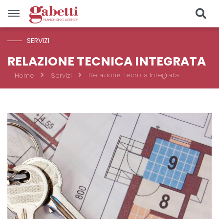
SERVIZI
Vendite
RELAZIONE TECNICA INTEGRATA
Relazione Tecnica Integrata
Home
Servizi
Località
Prezzo
Tipologia
CERCA