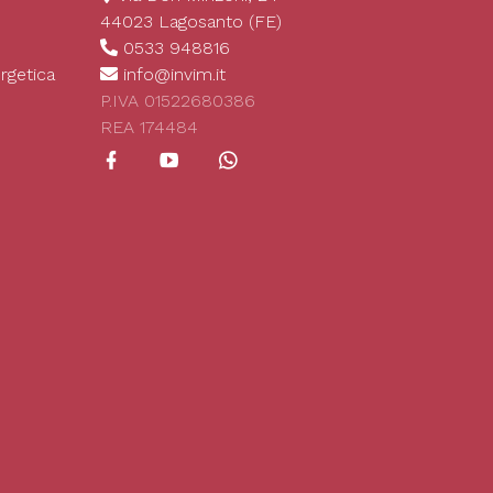
44023 Lagosanto (FE)
0533 948816
rgetica
info@invim.it
P.IVA 01522680386
REA 174484