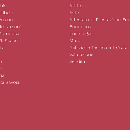
hio
Affitto
ribaldi
Aste
Volano
Attestato di Prestazione Ene
le Nazioni
Ecobonus
 Pomposa
Luce e gas
li Scacchi
Mutui
to
Relazione Tecnica Integrata
Valutazione
o
Vendita
o
na
di Savoia