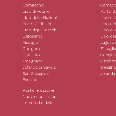
Comacchio
Comacc
Lido di Volano
Porto Ga
Lido delle Nazioni
Lido di 
Porto Garibaldi
Lido del
Lido degli Scacchi
Lido di
Lagosanto
Lido deg
Fiscaglia
Lagosan
Codigoro
Fiscaglia
Ostellato
Codigor
Tresignana
Ostellat
Jolanda di Savoia
Tresigna
San Giuseppe
Jolanda 
Ferrara
Rustici e cascine
Nuove costruzioni
Locali ed attività