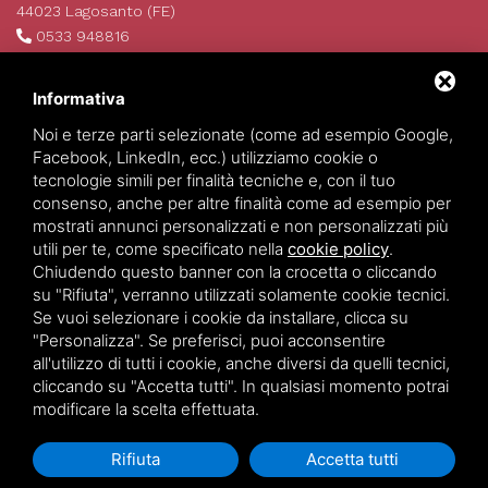
44023 Lagosanto (FE)
0533 948816
info@invim.it
P.IVA 01522680386
Informativa
REA 174484
Noi e terze parti selezionate (come ad esempio Google,
Facebook, LinkedIn, ecc.) utilizziamo cookie o
tecnologie simili per finalità tecniche e, con il tuo
consenso, anche per altre finalità come ad esempio per
mostrati annunci personalizzati e non personalizzati più
utili per te, come specificato nella
cookie policy
.
Chiudendo questo banner con la crocetta o cliccando
su "Rifiuta", verranno utilizzati solamente cookie tecnici.
Se vuoi selezionare i cookie da installare, clicca su
Invim Investimenti Immobiliari
©
2026
All Rights Reserved.
"Personalizza". Se preferisci, puoi acconsentire
Privacy policy
-
Sitemap
all'utilizzo di tutti i cookie, anche diversi da quelli tecnici,
cliccando su "Accetta tutti". In qualsiasi momento potrai
modificare la scelta effettuata.
Rifiuta
Accetta tutti