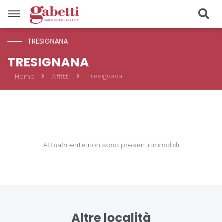
TRESIGNANA
Vendite
TRESIGNANA
Tresignana
Home
Affitti
Località
Prezzo
Tipologia
Attualmente non sono presenti immobili
CERCA
Altre località