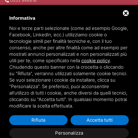
0533 948816
info@invim.it
P.IVA 01522680386
Informativa
REA 174484
Noi e terze parti selezionate (come ad esempio Google,
Facebook, LinkedIn, ecc.) utilizziamo cookie o
tecnologie simili per finalità tecniche e, con il tuo
consenso, anche per altre finalità come ad esempio per
mostrati annunci personalizzati e non personalizzati più
utili per te, come specificato nella
cookie policy
.
Chiudendo questo banner con la crocetta o cliccando
su "Rifiuta", verranno utilizzati solamente cookie tecnici.
Se vuoi selezionare i cookie da installare, clicca su
Invim Investimenti Immobiliari
©
2026
All Rights Reserved.
"Personalizza". Se preferisci, puoi acconsentire
Privacy policy
-
Sitemap
all'utilizzo di tutti i cookie, anche diversi da quelli tecnici,
cliccando su "Accetta tutti". In qualsiasi momento potrai
modificare la scelta effettuata.
Rifiuta
Accetta tutti
Personalizza