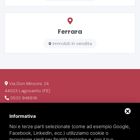
Ferrara
0
immobili in vendita
Via Don Minzoni, 24
44023 Lagosanto (FE)
0533 948816
info@invim.it
P.IVA 01522680386
Informativa
REA 174484
Noi e terze parti selezionate (come ad esempio Google,
Facebook, LinkedIn, ecc.) utilizziamo cookie o
tecnologie simili per finalità tecniche e, con il tuo