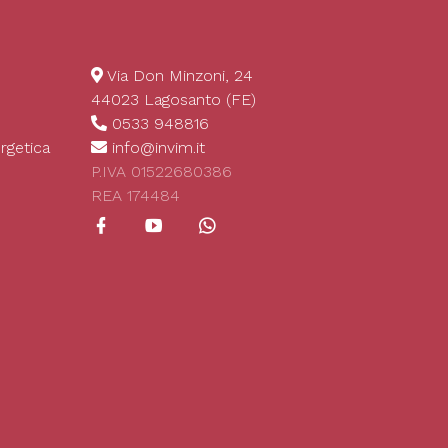
Via Don Minzoni, 24
44023 Lagosanto (FE)
0533 948816
rgetica
info@invim.it
P.IVA 01522680386
REA 174484