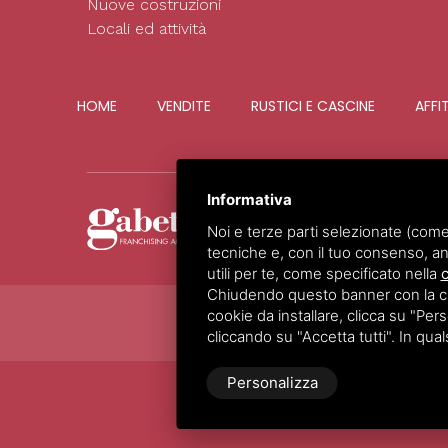
Nuove costruzioni
Locali ed attività
HOME
VENDITE
RUSTICI E CASCINE
AFFI
Informativa
Noi e terze parti selezionate (come
tecniche e, con il tuo consenso, an
utili per te, come specificato nella
c
Chiudendo questo banner con la croc
cookie da installare, clicca su "Perso
cliccando su "Accetta tutti". In qua
Personalizza