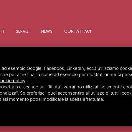
TTI
SERVIZI
NEWS
CONTATTACI
Invim Investimenti Immobiliari
©
2
 ad esempio Google, Facebook, LinkedIn, ecc.) utilizziamo cookie o
che per altre finalità come ad esempio per mostrati annunci perso
ookie policy
.
etta o cliccando su "Rifiuta", verranno utilizzati solamente cooki
nalizza". Se preferisci, puoi acconsentire all'utilizzo di tutti i cook
lsiasi momento potrai modificare la scelta effettuata.