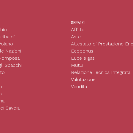
SERVIZI
hio
Affitto
ribaldi
Aste
Volano
Attestato di Prestazione Ene
le Nazioni
Ecobonus
 Pomposa
Luce e gas
li Scacchi
Mutui
to
Relazione Tecnica Integrata
Valutazione
o
Vendita
o
na
di Savoia