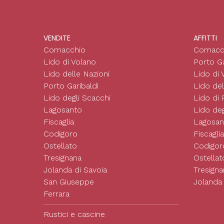
VENDITE
AFFITTI
Comacchio
Comacc
Lido di Volano
Porto Ga
Lido delle Nazioni
Lido di 
Porto Garibaldi
Lido del
Lido degli Scacchi
Lido di
Lagosanto
Lido deg
Fiscaglia
Lagosan
Codigoro
Fiscaglia
Ostellato
Codigor
Tresignana
Ostellat
Jolanda di Savoia
Tresigna
San Giuseppe
Jolanda 
Ferrara
Rustici e cascine