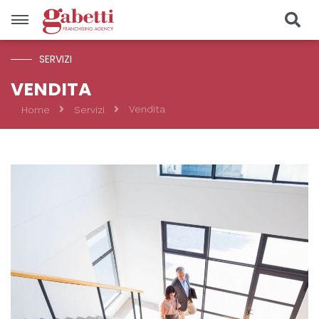
SERVIZI
Vendite
VENDITA
Vendita
Home
Servizi
Località
Prezzo
Tipologia
CERCA