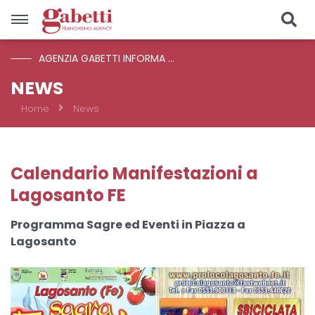
AGENZIA GABETTI INFORMA ...
Vendite
NEWS
Home
News
Località
Prezzo
Calendario Manifestazioni a
Lagosanto FE
Tipologia
Programma Sagre ed Eventi in Piazza a
Lagosanto
CERCA