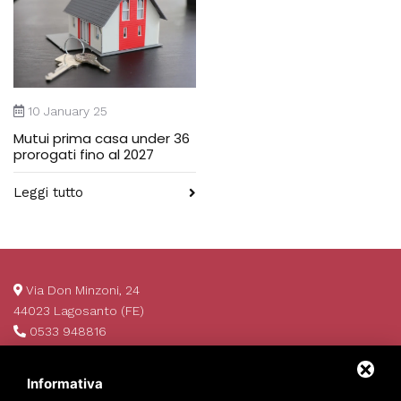
10 January 25
Mutui prima casa under 36
prorogati fino al 2027
Leggi tutto
Via Don Minzoni, 24
44023 Lagosanto (FE)
0533 948816
info@invim.it
P.IVA 01522680386
Informativa
REA 174484