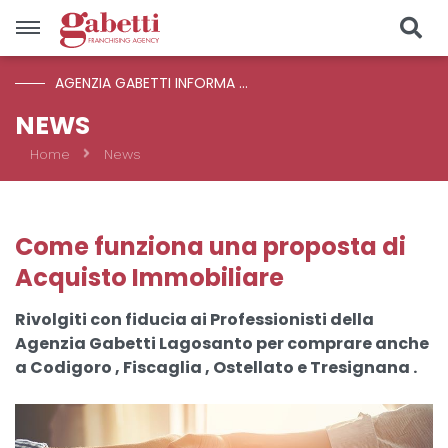
AGENZIA GABETTI INFORMA ...
Vendite
NEWS
Home
News
Località
Prezzo
Come funziona una proposta di
Acquisto Immobiliare
Tipologia
Rivolgiti con fiducia ai Professionisti della
Agenzia Gabetti Lagosanto per comprare anche
CERCA
a Codigoro , Fiscaglia , Ostellato e Tresignana .