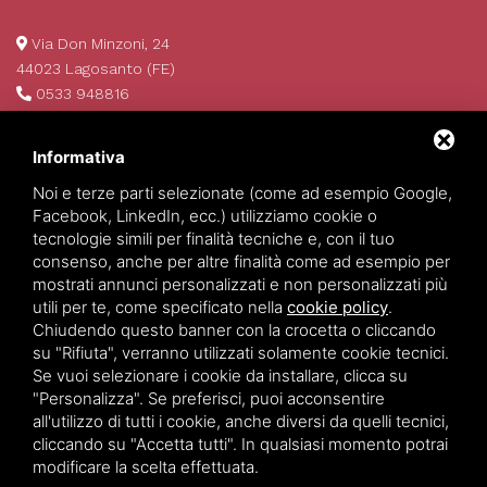
Via Don Minzoni, 24
44023 Lagosanto (FE)
0533 948816
info@invim.it
P.IVA 01522680386
Informativa
REA 174484
Noi e terze parti selezionate (come ad esempio Google,
Facebook, LinkedIn, ecc.) utilizziamo cookie o
tecnologie simili per finalità tecniche e, con il tuo
consenso, anche per altre finalità come ad esempio per
mostrati annunci personalizzati e non personalizzati più
utili per te, come specificato nella
cookie policy
.
Chiudendo questo banner con la crocetta o cliccando
su "Rifiuta", verranno utilizzati solamente cookie tecnici.
Se vuoi selezionare i cookie da installare, clicca su
Invim Investimenti Immobiliari
©
2026
All Rights Reserved.
"Personalizza". Se preferisci, puoi acconsentire
Privacy policy
-
Sitemap
all'utilizzo di tutti i cookie, anche diversi da quelli tecnici,
cliccando su "Accetta tutti". In qualsiasi momento potrai
modificare la scelta effettuata.