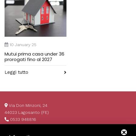
10 January 25
Mutui prima casa under 36
prorogati fino al 2027
Leggi tutto
Via Don Minzoni, 24
44023 Lagosanto (FE)
0533 948816
info@invim.it
P.IVA 01522680386