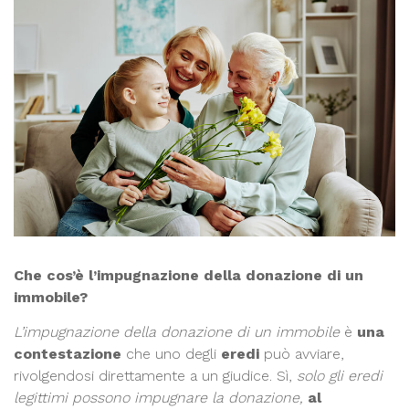
Che cos’è l’impugnazione della donazione di un
immobile?
L’impugnazione della donazione di un immobile
è
una
contestazione
che uno degli
eredi
può avviare,
rivolgendosi direttamente a un giudice. Sì,
solo gli eredi
legittimi possono impugnare la donazione,
al