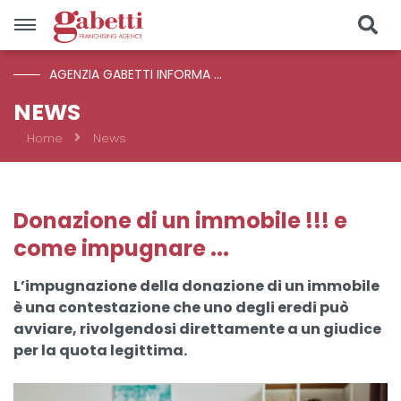
AGENZIA GABETTI INFORMA ...
Vendite
NEWS
Home
News
Località
Prezzo
Donazione di un immobile !!! e
come impugnare ...
Tipologia
L’impugnazione della donazione di un immobile
è una contestazione che uno degli eredi può
CERCA
avviare, rivolgendosi direttamente a un giudice
per la quota legittima.