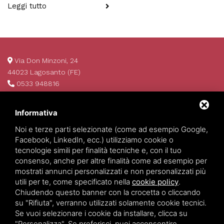
Leggi tutto
Via Don Minzoni, 24
44023 Lagosanto (FE)
0533 948816
info@invim.it
P.IVA 01522680386
Informativa
REA 174484
Noi e terze parti selezionate (come ad esempio Google,
Facebook, LinkedIn, ecc.) utilizziamo cookie o
tecnologie simili per finalità tecniche e, con il tuo
consenso, anche per altre finalità come ad esempio per
mostrati annunci personalizzati e non personalizzati più
utili per te, come specificato nella
cookie policy
.
Chiudendo questo banner con la crocetta o cliccando
su "Rifiuta", verranno utilizzati solamente cookie tecnici.
Se vuoi selezionare i cookie da installare, clicca su
Invim Investimenti Immobiliari
©
2026
All Rights Reserved.
"Personalizza". Se preferisci, puoi acconsentire