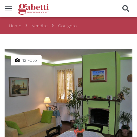
Home
Vendite
Codigoro
Vendite
Località
12 Foto
Prezzo
Tipologia
CERCA