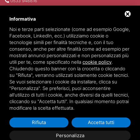
0533 948816
info@invim.it
P.IVA 01522680386
Informativa
REA 174484
Noi e terze parti selezionate (come ad esempio Google,
Facebook, LinkedIn, ecc.) utilizziamo cookie o
tecnologie simili per finalità tecniche e, con il tuo
consenso, anche per altre finalità come ad esempio per
mostrati annunci personalizzati e non personalizzati più
utili per te, come specificato nella
cookie policy
.
Chiudendo questo banner con la crocetta o cliccando
su "Rifiuta", verranno utilizzati solamente cookie tecnici.
Se vuoi selezionare i cookie da installare, clicca su
Invim Investimenti Immobiliari
©
2026
All Rights Reserved.
"Personalizza". Se preferisci, puoi acconsentire
Privacy policy
-
Sitemap
all'utilizzo di tutti i cookie, anche diversi da quelli tecnici,
cliccando su "Accetta tutti". In qualsiasi momento potrai
modificare la scelta effettuata.
Rifiuta
Accetta tutti
Personalizza