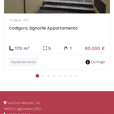
Codice: 17C
Codigoro, Signorile Appartamento
170 m²
5
1
80.000 €
Appartamento
Dettagli
Via Don Minzoni, 24
44023 Lagosanto (FE)