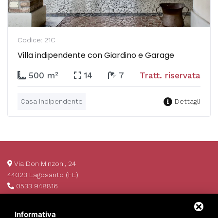
Codice: 21C
Villa indipendente con Giardino e Garage
500 m²
14
7
Tratt. riservata
Casa Indipendente
Dettagli
Via Don Minzoni, 24
44023 Lagosanto (FE)
0533 948816
info@invim.it
P.IVA 01522680386
Informativa