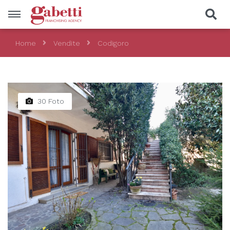
Home
Vendite
Codigoro
Vendite
Località
30 Foto
Prezzo
Tipologia
CERCA