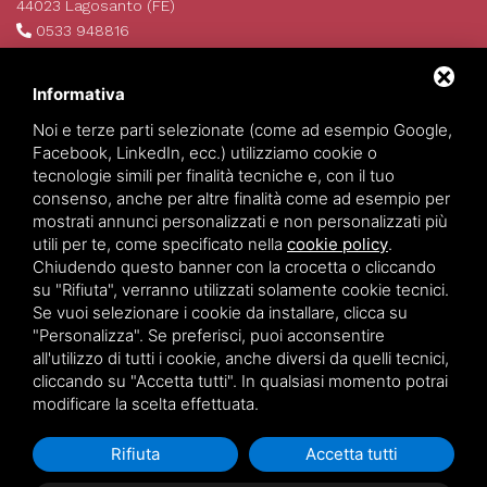
44023 Lagosanto (FE)
0533 948816
info@invim.it
P.IVA 01522680386
Informativa
REA 174484
Noi e terze parti selezionate (come ad esempio Google,
Facebook, LinkedIn, ecc.) utilizziamo cookie o
tecnologie simili per finalità tecniche e, con il tuo
consenso, anche per altre finalità come ad esempio per
mostrati annunci personalizzati e non personalizzati più
utili per te, come specificato nella
cookie policy
.
Chiudendo questo banner con la crocetta o cliccando
su "Rifiuta", verranno utilizzati solamente cookie tecnici.
Se vuoi selezionare i cookie da installare, clicca su
Invim Investimenti Immobiliari
©
2026
All Rights Reserved.
"Personalizza". Se preferisci, puoi acconsentire
Privacy policy
-
Sitemap
all'utilizzo di tutti i cookie, anche diversi da quelli tecnici,
cliccando su "Accetta tutti". In qualsiasi momento potrai
modificare la scelta effettuata.
Rifiuta
Accetta tutti