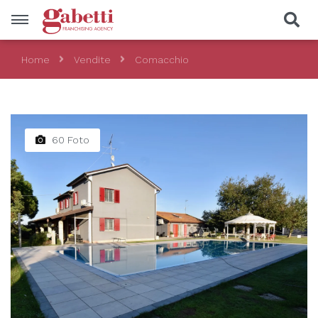
Home
Vendite
Comacchio
Vendite
Località
60 Foto
Prezzo
Tipologia
CERCA