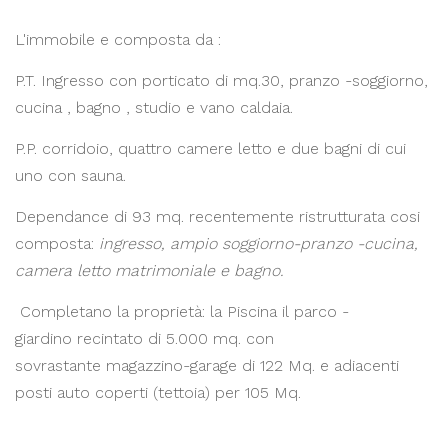
L'immobile e composta da :
P.T.
Ingresso con porticato di mq.30, pranzo -soggiorno,
cucina , bagno , studio e vano caldaia.
P.P.
corridoio, quattro camere letto e due bagni di cui
uno con sauna.
Dependance
di 93 mq.
recentemente ristrutturata
cosi
composta:
ingresso, ampio soggiorno-pranzo -cucina,
camera letto matrimoniale e bagno.
Completano la proprietà:
la
Piscina
il
parco -
giardino
recintato di
5.000 mq.
con
sovrastante
magazzino-garage
di
122 Mq
. e adiacenti
posti auto coperti
(tettoia) per
105 Mq.