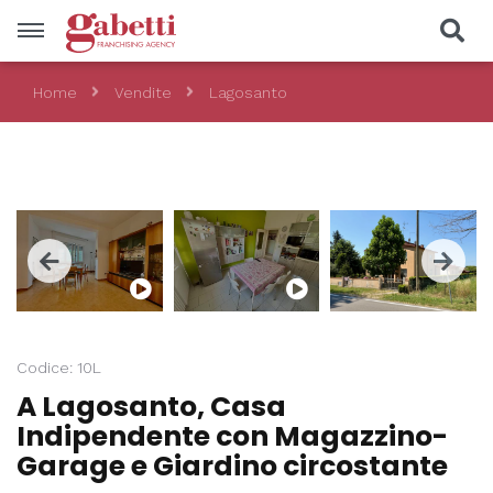
Home
Vendite
Lagosanto
Vendite
Località
48 Foto
Prezzo
Tipologia
Codice: 10L
CERCA
A Lagosanto, Casa
Indipendente con Magazzino-
Garage e Giardino circostante