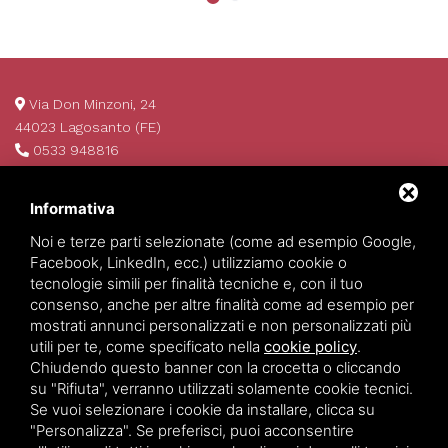
Via Don Minzoni, 24
44023 Lagosanto (FE)
0533 948816
info@invim.it
P.IVA 01522680386
Informativa
REA 174484
Noi e terze parti selezionate (come ad esempio Google,
Facebook, LinkedIn, ecc.) utilizziamo cookie o
tecnologie simili per finalità tecniche e, con il tuo
consenso, anche per altre finalità come ad esempio per
mostrati annunci personalizzati e non personalizzati più
utili per te, come specificato nella
cookie policy
.
Chiudendo questo banner con la crocetta o cliccando
su "Rifiuta", verranno utilizzati solamente cookie tecnici.
Se vuoi selezionare i cookie da installare, clicca su
Invim Investimenti Immobiliari
©
2026
All Rights Reserved.
"Personalizza". Se preferisci, puoi acconsentire
Privacy policy
-
Sitemap