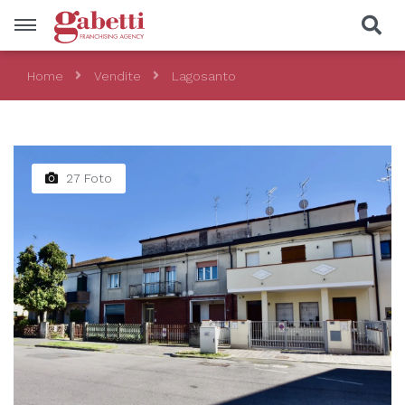
Home
Vendite
Lagosanto
Vendite
Località
27 Foto
Prezzo
Tipologia
CERCA