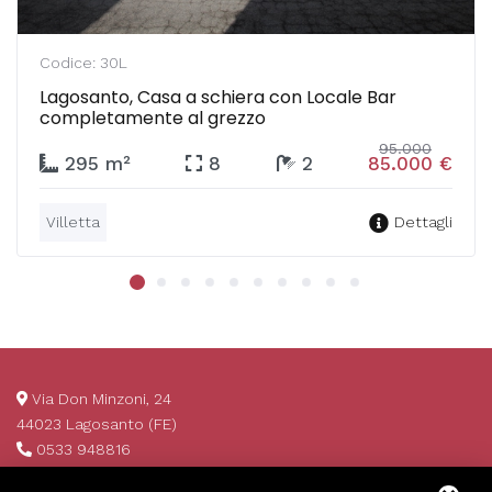
Codice: 30L
Lagosanto, Casa a schiera con Locale Bar
completamente al grezzo
95.000
295 m²
8
2
85.000 €
Villetta
Dettagli
Via Don Minzoni, 24
44023 Lagosanto (FE)
0533 948816
info@invim.it