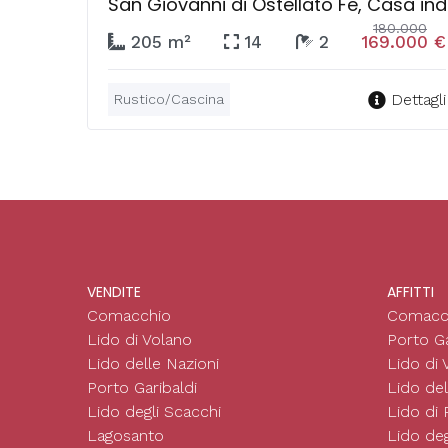
San Giovanni di Ostellato Fe, Casa in
180.000
205 m²
14
2
169.000 €
Dettagli
Rustico/Cascina
VENDITE
AFFITTI
Comacchio
Comacc
Lido di Volano
Porto Ga
Lido delle Nazioni
Lido di 
Porto Garibaldi
Lido del
Lido degli Scacchi
Lido di
Lagosanto
Lido deg