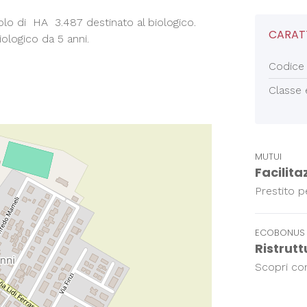
colo di HA 3.487 destinato al biologico.
CARATT
iologico da 5 anni.
Codice
Classe 
MUTUI
Facilita
Prestito pe
ECOBONUS
Ristrut
Scopri com