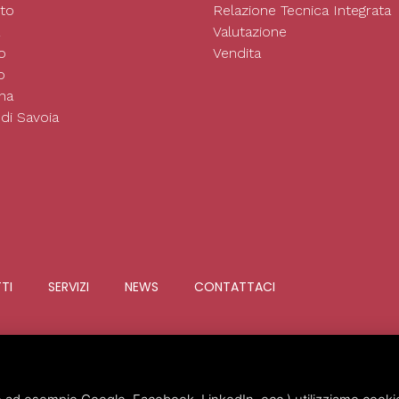
to
Relazione Tecnica Integrata
Valutazione
o
Vendita
o
na
di Savoia
TTI
SERVIZI
NEWS
CONTATTACI
Invim Investimenti Immobiliari
©
2