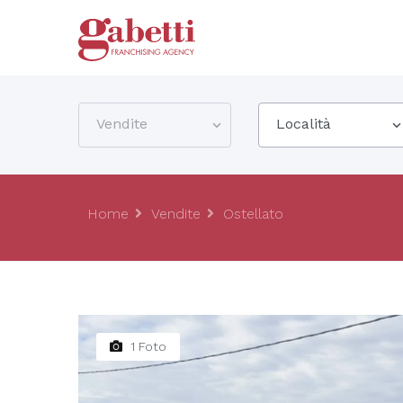
Vendite
Località
Home
Vendite
Ostellato
1 Foto