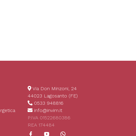
Giardino e Terreno Agricolo
Via Don Minzoni, 24
44023 Lagosanto (FE)
0533 948816
rgetica
info@invim.it
P.IVA 01522680386
REA 174484