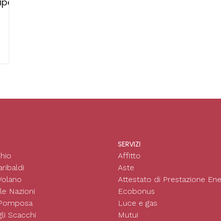
dipendente di Campagna dotata Ricoveri attrezzi, 
SERVIZI
hio
Affitto
ribaldi
Aste
Volano
Attestato di Prestazione Ene
le Nazioni
Ecobonus
 Pomposa
Luce e gas
li Scacchi
Mutui