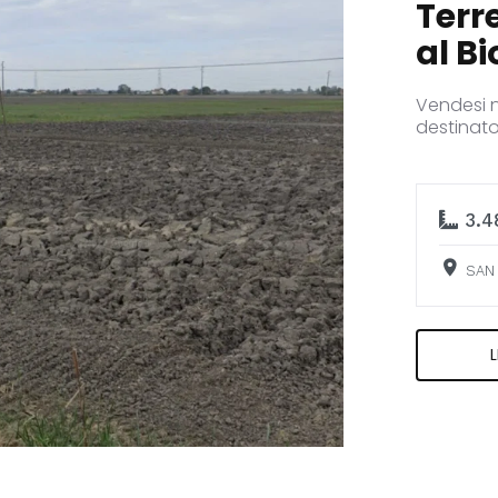
Terr
al Bi
Vendesi n
destinato
3.4
SAN 
L