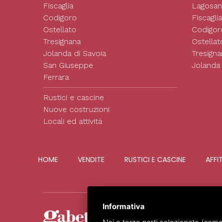
Fiscaglia
Lagosan
Codigoro
Fiscaglia
Ostellato
Codigor
Tresignana
Ostellat
Jolanda di Savoia
Tresigna
San Giuseppe
Jolanda 
Ferrara
Rustici e cascine
Nuove costruzioni
Locali ed attività
HOME
VENDITE
RUSTICI E CASCINE
AFFI
Informativa