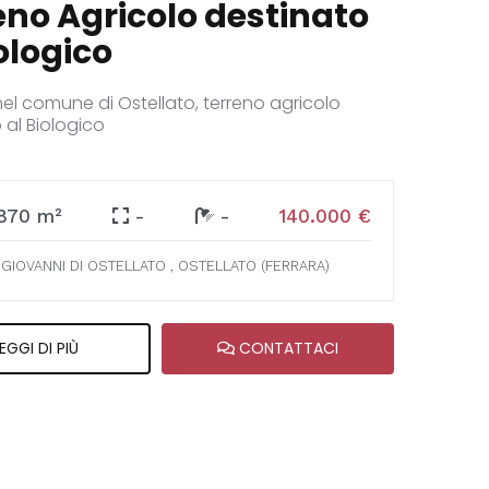
eno Agricolo destinato
ologico
el comune di Ostellato, terreno agricolo
 al Biologico
870 m²
-
-
140.000 €
GIOVANNI DI OSTELLATO , OSTELLATO (FERRARA)
EGGI DI PIÙ
CONTATTACI