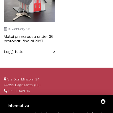
10 January 25
Mutui prima casa under 36
prorogati fino al 2027
Leggi tutto
Via Don Minzoni, 24
44023 Lagosanto (FE)
0533 948816
info@invim.it
P.IVA 01522680386
Informativa
REA 174484