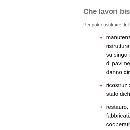
Che lavori bi
Per poter usufruire del
manutenzi
ristruttur
su singoli
di pavimen
danno dir
ricostruz
stato dic
restauro, 
fabbricat
cooperati