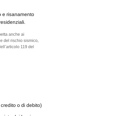
o e risanamento
residenziali.
petta anche ai
ne del rischio sismico,
ll’articolo 119 del
credito o di debito)