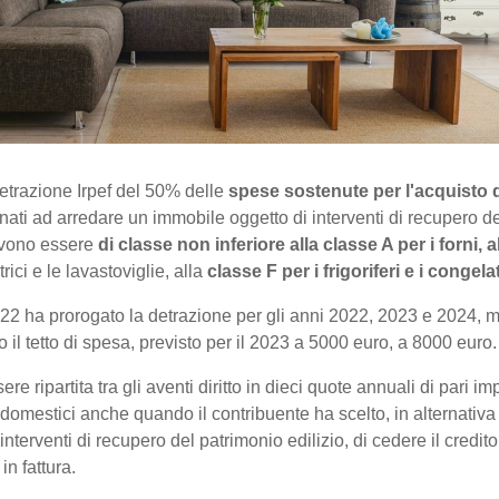
etrazione Irpef del 50% delle
spese sostenute per l'acquisto d
nati ad arredare un immobile oggetto di interventi di recupero de
devono essere
di classe non inferiore alla classe A per i forni, a
rici e le lavastoviglie, alla
classe F per i frigoriferi e i congelat
022 ha prorogato la detrazione per gli anni 2022, 2023 e 2024, m
o il tetto di spesa, previsto per il 2023 a 5000 euro, a 8000 euro.
e ripartita tra gli aventi diritto in dieci quote annuali di pari impo
domestici anche quando il contribuente ha scelto, in alternativa a
 interventi di recupero del patrimonio edilizio, di cedere il credito
in fattura.