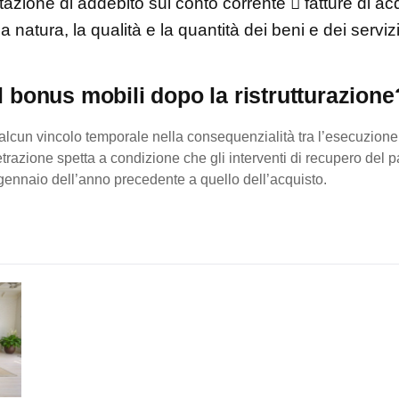
zione di addebito sul conto corrente  fatture di acq
 la natura, la qualità e la quantità dei beni e dei servizi
l bonus mobili dopo la ristrutturazion
lcun vincolo temporale nella consequenzialità tra l’esecuzione d
detrazione spetta a condizione che gli interventi di recupero del p
1° gennaio dell’anno precedente a quello dell’acquisto.