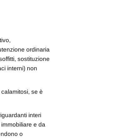
ivo,
nutenzione ordinaria
ffitti, sostituzione
aci interni) non
 calamitosi, se è
iguardanti interi
e immobiliare e da
vendono o