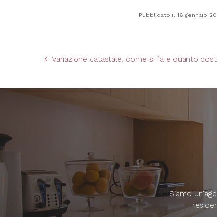
Pubblicato il 16 gennaio 2
Variazione catastale, come si fa e quanto cost
Siamo un'agen
residen